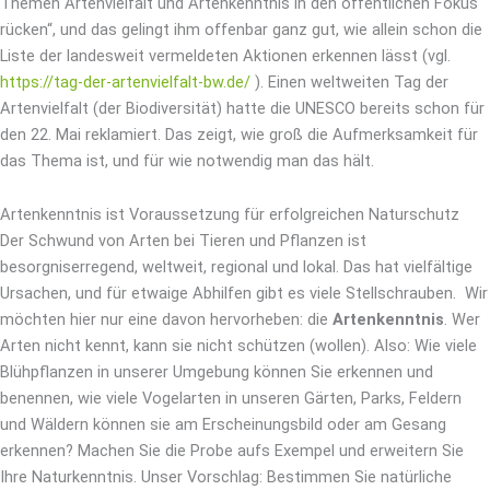
Themen Artenvielfalt und Artenkenntnis in den öffentlichen Fokus
rücken“, und das gelingt ihm offenbar ganz gut, wie allein schon die
Liste der landesweit vermeldeten Aktionen erkennen lässt (vgl.
https://tag-der-artenvielfalt-bw.de/
). Einen weltweiten Tag der
Artenvielfalt (der Biodiversität) hatte die UNESCO bereits schon für
den 22. Mai reklamiert. Das zeigt, wie groß die Aufmerksamkeit für
das Thema ist, und für wie notwendig man das hält.
Artenkenntnis ist Voraussetzung für erfolgreichen Naturschutz
Der Schwund von Arten bei Tieren und Pflanzen ist
besorgniserregend, weltweit, regional und lokal. Das hat vielfältige
Ursachen, und für etwaige Abhilfen gibt es viele Stellschrauben. Wir
möchten hier nur eine davon hervorheben: die
Artenkenntnis
. Wer
Arten nicht kennt, kann sie nicht schützen (wollen). Also: Wie viele
Blühpflanzen in unserer Umgebung können Sie erkennen und
benennen, wie viele Vogelarten in unseren Gärten, Parks, Feldern
und Wäldern können sie am Erscheinungsbild oder am Gesang
erkennen? Machen Sie die Probe aufs Exempel und erweitern Sie
Ihre Naturkenntnis. Unser Vorschlag: Bestimmen Sie natürliche